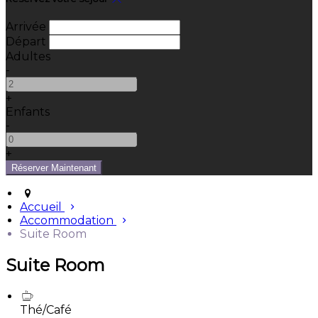
Arrivée
Départ
Adultes
-
+
Enfants
-
+
Accueil
Accommodation
Suite Room
Suite Room
Thé/Café