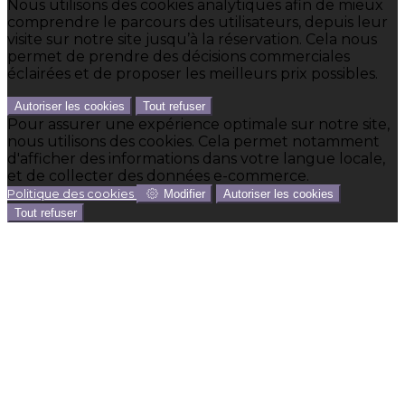
Nous utilisons des cookies analytiques afin de mieux
comprendre le parcours des utilisateurs, depuis leur
visite sur notre site jusqu’à la réservation. Cela nous
permet de prendre des décisions commerciales
éclairées et de proposer les meilleurs prix possibles.
Autoriser les cookies
Tout refuser
Pour assurer une expérience optimale sur notre site,
nous utilisons des cookies. Cela permet notamment
d'afficher des informations dans votre langue locale,
et de collecter des données e-commerce.
Politique des cookies
Modifier
Autoriser les cookies
Tout refuser