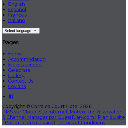
English
Español
Français
Italiano
Select language
Pages
Home
Accommodation
Entertainment
Celebrate
Gallery
Contact Us
Covid 19
Copyright ©
Corralea Court Hotel 2026
PMS sur Cloud, Site Internet, Moteur de Réservation
& Channel Manager par GuestDiary.com
|
Plan du site
|
Politique des cookies
|
Termes et Conditions