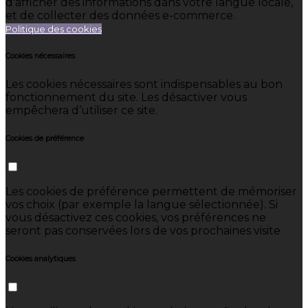
d'afficher des informations dans votre langue locale,
et de collecter des données e-commerce.
Politique des cookies
Cookies nécessaires
Les cookies nécessaires sont indispensables au bon
fonctionnement du site. Les désactiver vous
empêchera d’utiliser ce site.
Cookies de préférence
Les cookies de préférence permettent de mémoriser
vos choix (par exemple la langue sélectionnée). Si
vous désactivez ces cookies, vos préférences ne
seront pas conservées lors de vos prochaines visite
Cookies analytiques