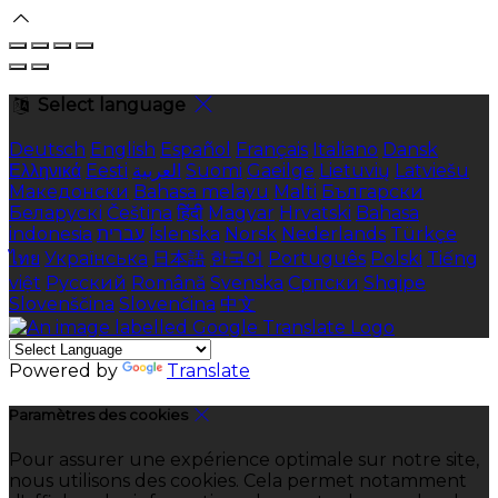
Select language
Deutsch
English
Español
Français
Italiano
Dansk
Ελληνικά
Eesti
العربية
Suomi
Gaeilge
Lietuvių
Latviešu
Македонски
Bahasa melayu
Malti
Български
Беларускі
Čeština
हिंदी
Magyar
Hrvatski
Bahasa
indonesia
עברית
Íslenska
Norsk
Nederlands
Türkçe
ไทย
Українська
日本語
한국어
Português
Polski
Tiếng
việt
Русский
Română
Svenska
Српски
Shqipe
Slovenščina
Slovenčina
中文
Powered by
Translate
Paramètres des cookies
Pour assurer une expérience optimale sur notre site,
nous utilisons des cookies. Cela permet notamment