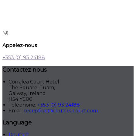
Appelez-nous
+353 (0) 93 24188
Contactez nous
Corralea Court Hotel
The Square, Tuam,
Galway, Ireland
H54 YE00
Téléphone
:
+353 (0) 93 24188
Email:
reception@corraleacourt.com
Language
Deutsch