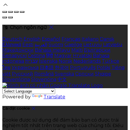
Chọn ngôn ngữ
Deutsch
English
Español
Français
Italiano
Dansk
Ελληνικά
Eesti
العربية
Suomi
Gaeilge
Lietuvių
Latviešu
Македонски
Bahasa melayu
Malti
Български
Беларускі
Čeština
हिंदी
Magyar
Hrvatski
Bahasa
indonesia
עברית
Íslenska
Norsk
Nederlands
Türkçe
ไทย
Українська
日本語
한국어
Português
Polski
Tiếng
việt
Русский
Română
Svenska
Српски
Shqipe
Slovenščina
Slovenčina
中文
Powered by
Translate
Cài đặt cookie
Cookie được sử dụng để đảm bảo bạn có được trải
nghiệm tốt nhất trên trang web của chúng tôi. Điều