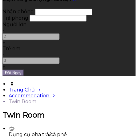
Nhận phòng
Trả phòng
Người lớn
-
+
Trẻ em
-
+
Trang Chủ
Accommodation
Twin Room
Twin Room
Dụng cụ pha trà/cà phê