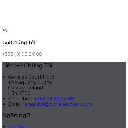
Gọi Chúng Tôi
+353 (0) 93 24188
Liên Hệ Chúng Tôi
Corralea Court Hotel
The Square, Tuam,
Galway, Ireland
H54 YE00
Điện Thoại
:
+353 (0) 93 24188
Email:
reception@corraleacourt.com
Ngôn ngữ
Deutsch