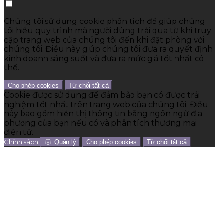
Chúng tôi sử dụng cookie phân tích để giúp chúng
tôi hiểu quy trình mà người dùng trải qua từ khi truy
cập trang web của chúng tôi đến khi đặt phòng với
chúng tôi. Điều này giúp chúng tôi đưa ra quyết định
kinh doanh sáng suốt và đưa ra mức giá tốt nhất có
thể.
Cho phép cookies
Từ chối tất cả
Cookie được sử dụng để đảm bảo bạn có được trải
nghiệm tốt nhất trên trang web của chúng tôi. Điều
này bao gồm hiển thị thông tin bằng ngôn ngữ địa
phương của bạn nếu có và phân tích thương mại
điện tử.
Chính sách
Quản lý
Cho phép cookies
Từ chối tất cả