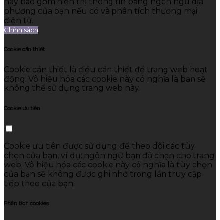
này bao gồm hiển thị thông tin bằng ngôn ngữ địa
phương của bạn nếu có và phân tích thương mại
điện tử.
Chính sách
Cookie cần thiết
Cookie cần thiết là điều cần thiết để trang web hoạt
động. Vô hiệu hóa các cookie này có nghĩa là bạn sẽ
không thể sử dụng trang web này.
Cookie ưu tiên
Cookie ưu tiên được sử dụng để theo dõi các tùy
chọn của bạn, ví dụ: ngôn ngữ bạn đã chọn cho trang
web. Vô hiệu hóa các cookie này có nghĩa là tùy chọn
của bạn sẽ không được ghi nhớ trong lần truy cập
tiếp theo của bạn.
Phân tích cookies