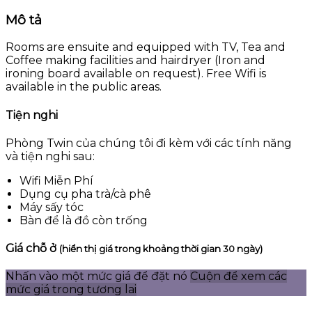
Mô tả
Rooms are ensuite and equipped with TV, Tea and
Coffee making facilities and hairdryer (Iron and
ironing board available on request). Free Wifi is
available in the public areas.
Tiện nghi
Phòng Twin của chúng tôi đi kèm với các tính năng
và tiện nghi sau:
Wifi Miễn Phí
Dụng cụ pha trà/cà phê
Máy sấy tóc
Bàn để là đồ còn trống
Giá chỗ ở
(hiển thị giá trong khoảng thời gian 30 ngày)
Nhấn vào một mức giá để đặt nó
Cuộn để xem các
mức giá trong tương lai